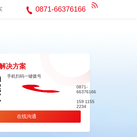
0871-66376166
买
解决方案
手机扫码一键拨号
0871-
66376166
159 1155
2234
在线沟通