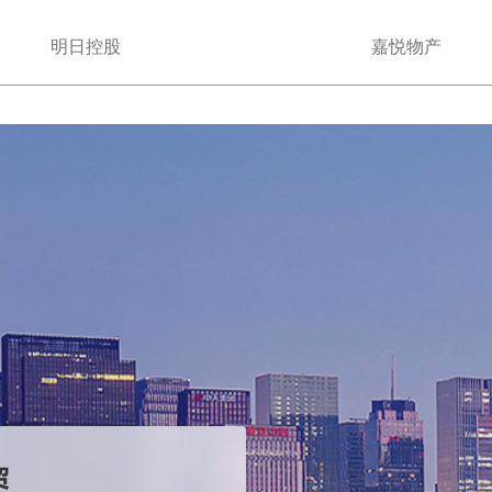
明日控股
嘉悦物产