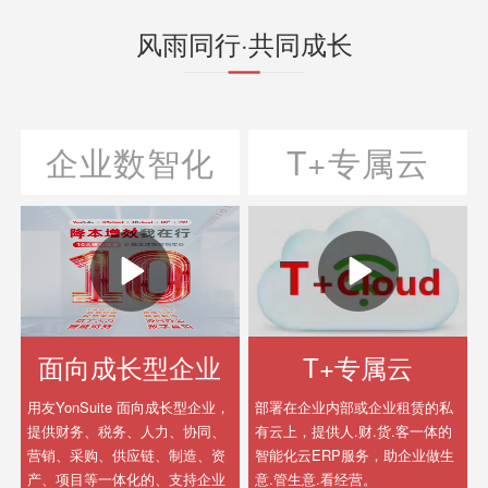
风雨同行·共同成长
企业数智化
T+专属云
面向成长型企业
T+专属云
用友YonSuite 面向成长型企业，
部署在企业内部或企业租赁的私
提供财务、税务、人力、协同、
有云上，提供人.财.货.客一体的
营销、采购、供应链、制造、资
智能化云ERP服务，助企业做生
产、项目等一体化的、支持企业
意.管生意.看经营。