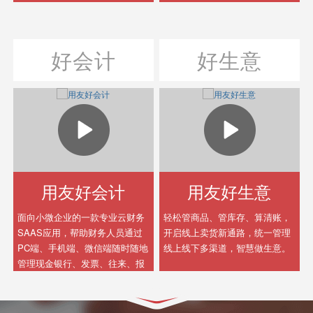
全球化经营、社会化商业的云服
务包，使能企业数字化、智能化
发展，成就以客户为中心，数据
好会计
好生意
驱动、实时运营，轻松管理的数
字化智能企业。
用友好会计
用友好生意
面向小微企业的一款专业云财务
轻松管商品、管库存、算清账，
SAAS应用，帮助财务人员通过
开启线上卖货新通路，统一管理
PC端、手机端、微信端随时随地
线上线下多渠道，智慧做生意。
管理现金银行、发票、往来、报
税、经营分析等，高效、智能提
升小微企业财务管理水平。