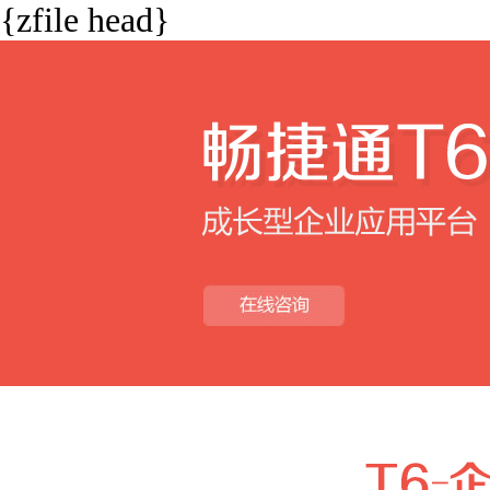
{zfilehead}