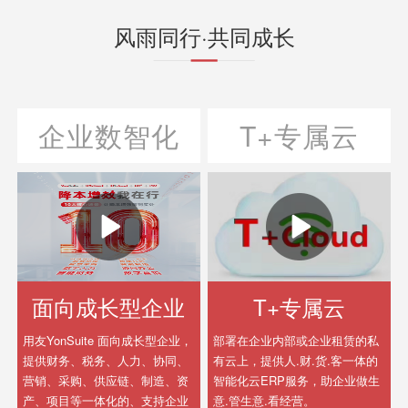
风雨同行·共同成长
企业数智化
T+专属云
面向成长型企业
T+专属云
用友YonSuite 面向成长型企业，
部署在企业内部或企业租赁的私
提供财务、税务、人力、协同、
有云上，提供人.财.货.客一体的
营销、采购、供应链、制造、资
智能化云ERP服务，助企业做生
产、项目等一体化的、支持企业
意.管生意.看经营。