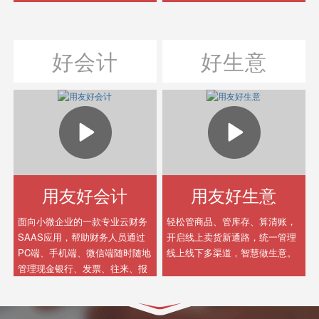
全球化经营、社会化商业的云服
务包，使能企业数字化、智能化
发展，成就以客户为中心，数据
好会计
好生意
驱动、实时运营，轻松管理的数
字化智能企业。
用友好会计
用友好生意
面向小微企业的一款专业云财务
轻松管商品、管库存、算清账，
SAAS应用，帮助财务人员通过
开启线上卖货新通路，统一管理
PC端、手机端、微信端随时随地
线上线下多渠道，智慧做生意。
管理现金银行、发票、往来、报
税、经营分析等，高效、智能提
升小微企业财务管理水平。