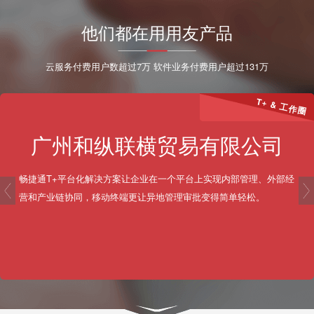
他们都在用用友产品
云服务付费用户数超过7万 软件业务付费用户超过131万
T+ & 工作圈
广州和纵联横贸易有限公司
畅捷通T+平台化解决方案让企业在一个平台上实现内部管理、外部经
prev
营和产业链协同，移动终端更让异地管理审批变得简单轻松。