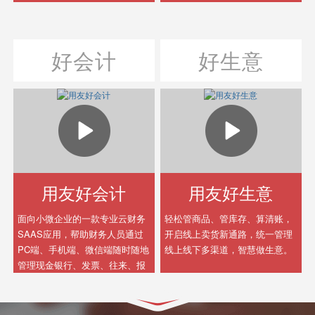
全球化经营、社会化商业的云服
务包，使能企业数字化、智能化
发展，成就以客户为中心，数据
好会计
好生意
驱动、实时运营，轻松管理的数
字化智能企业。
用友好会计
用友好生意
面向小微企业的一款专业云财务
轻松管商品、管库存、算清账，
SAAS应用，帮助财务人员通过
开启线上卖货新通路，统一管理
PC端、手机端、微信端随时随地
线上线下多渠道，智慧做生意。
管理现金银行、发票、往来、报
税、经营分析等，高效、智能提
升小微企业财务管理水平。