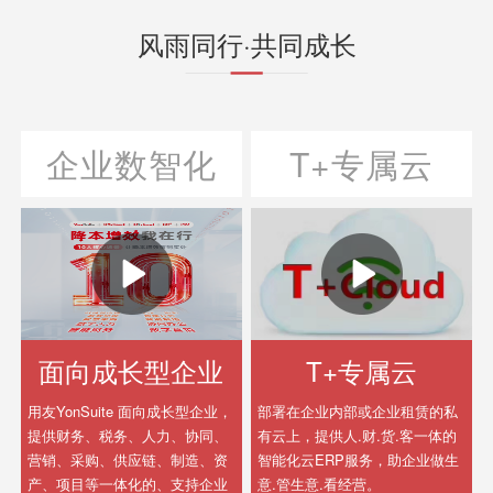
风雨同行·共同成长
企业数智化
T+专属云
面向成长型企业
T+专属云
用友YonSuite 面向成长型企业，
部署在企业内部或企业租赁的私
提供财务、税务、人力、协同、
有云上，提供人.财.货.客一体的
营销、采购、供应链、制造、资
智能化云ERP服务，助企业做生
产、项目等一体化的、支持企业
意.管生意.看经营。