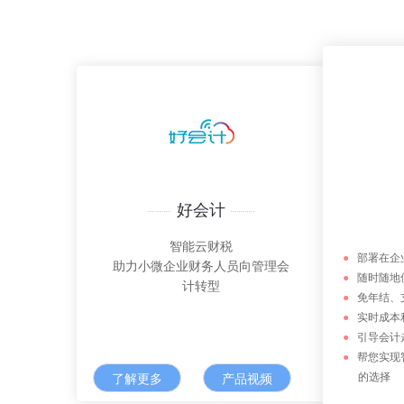
好会计
智能云财税
●
部署在企
助力小微企业财务人员向管理会
●
随时随地使
计转型
●
免年结、
●
实时成本
●
引导会计
●
帮您实现
的选择
了解更多
产品视频