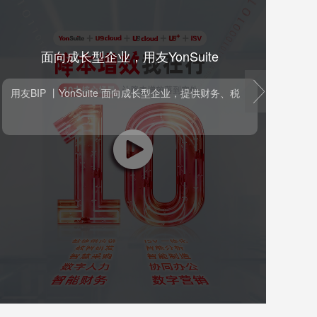
面向成长型企业，用友YonSuite
next
面向成长型企业，用友YonSuite
用友BIP 丨YonSuite 面向成长型企业，提供财务、税
T+
现
用友BIP 丨YonSuite 面向成长型企业，提供财务、税
T
务、人力、协同、营销、采购、供应链、制造、资
实
产、项目等一体化的、支持企业全球化经营、社会化
额
商业的云服务包，使能企业数字化、智能化发展，成
货
就以客户为中心，数据驱动、实时运营，轻松管理的
数字化智能企业。 相关产品 智能财务 敏捷供应链 数
字营销 数字人力 数字项目 智慧协同 智慧采购 合规
税务 智能制造 数智资产 数智财资 数智通信