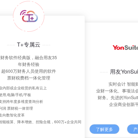
T+专属云
财务软件经典版，融合用友35
年财务经验
用友YonSui
超600万财务人员使用的软件
票财税费档一体化管理
实时会计 智能
业内部或企业租赁的私有云上
业财一体化、事项法
用,电脑/手机/平板
财务。先进的YonSui
支持跨年度多维度查询分析
企业商业创新
利润 票财税一体管理
走向数智化变革
智能核算、降本增效、控险合规，600万+企业共同
了解更多
产