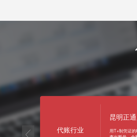
d
昆明正通
代账行业
prev
用T+制凭证
查出断号、余