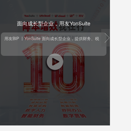
用友T+贵阳远超炒货案例
next
用友T+贵阳远超炒货案例
T+Cloud”提供人、财、货、客一体化管理，帮助我们实
用友
现对
务
T+Cloud”提供人、财、货、客一体化管理，帮助我们
用
实现对几百家加盟商的精准管控，随时了解门店销售
务
额，同时下级加盟商能够准确订货，总部及时响应发
产
货。 贵阳远超炒货有限公司 总经理 邓金富
商
就
数