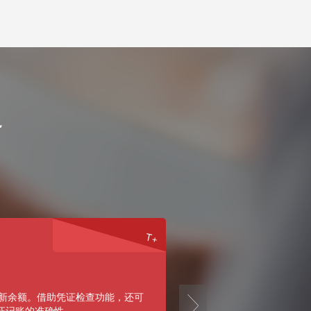
通
T+
电
next
集团实时掌控分公司数据