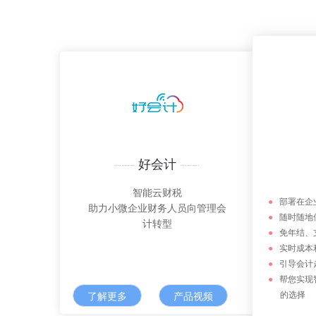
好会计
智能云财税
●
部署在企
助力小微企业财务人员向管理会
●
随时随地使
计转型
●
免年结、
●
实时成本
●
引导会计
●
帮您实现
的选择
了解更多
产品视频