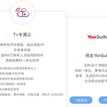
T+专属云
财务软件经典版，融合用友35
年财务经验
用友YonSui
超600万财务人员使用的软件
票财税费档一体化管理
实时会计 智能
业内部或企业租赁的私有云上
业财一体化、事项法
用,电脑/手机/平板
财务。先进的YonSui
支持跨年度多维度查询分析
企业商业创新
利润 票财税一体管理
走向数智化变革
智能核算、降本增效、控险合规，600万+企业共同
了解更多
产