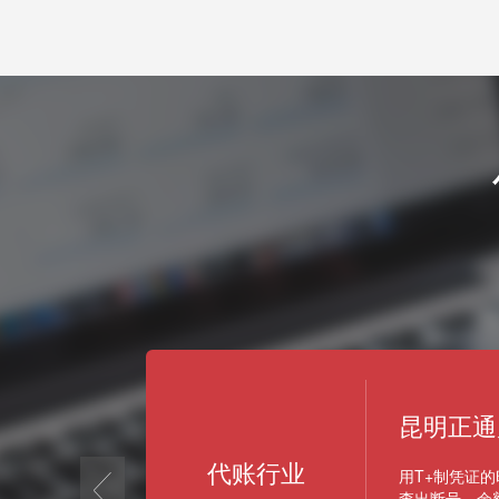
+
创意装饰
家装建材行业
prev
有了工作圈、